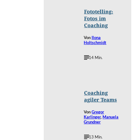
Fototelling:
Fotos im
Coaching
Von
Ilona
Holtschmidt
14 Min.
©
Hurca/Shutterstock.com
Coaching
agiler Teams
Von
Gregor
Karlinger
,
Manuela
Grundner
13 Min.