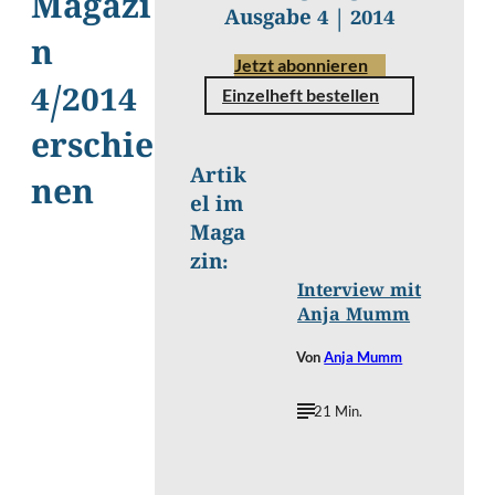
Magazi
Ausgabe 4 | 2014
n
Jetzt abonnieren
4/2014
Einzelheft bestellen
erschie
Artik
nen
el im
Mathias
©
Beutel
Maga
zin:
Interview mit
Anja Mumm
Von
Anja Mumm
21 Min.
Alix
©
Kreil/Shutterstock.com