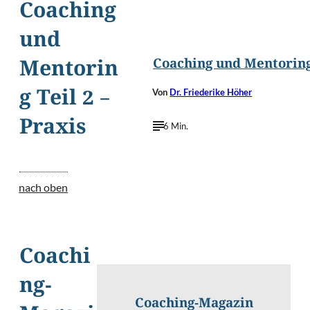
Coaching
©
Air Images/Shutt
und
Coaching und Mentoring.
Mentorin
Von
Dr. Friederike Höher
g Teil 2 –
Praxis
6 Min.
nach oben
Coachi
ng-
Coaching-Magazin