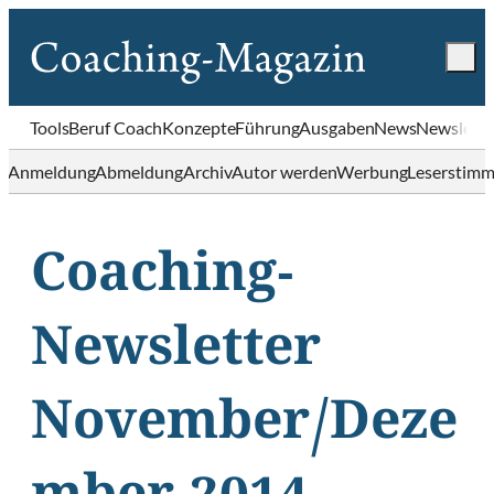
Tools
Beruf Coach
Konzepte
Führung
Ausgaben
News
Newslette
Anmeldung
Abmeldung
Archiv
Autor werden
Werbung
Leserstim
Coaching-
Newsletter
November/Deze