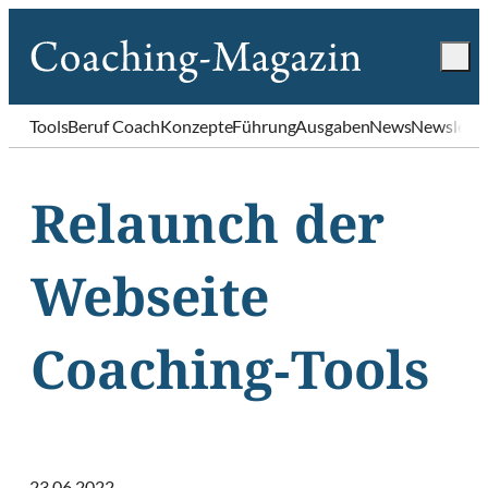
Tools
Beruf Coach
Konzepte
Führung
Ausgaben
News
Newslette
Relaunch der
Webseite
Coaching-Tools
23.06.2022