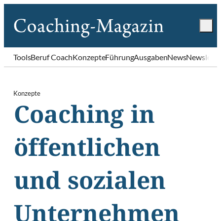
Tools
Beruf Coach
Konzepte
Führung
Ausgaben
News
Newslette
Konzepte
Coaching in
öffentlichen
und sozialen
Unternehmen