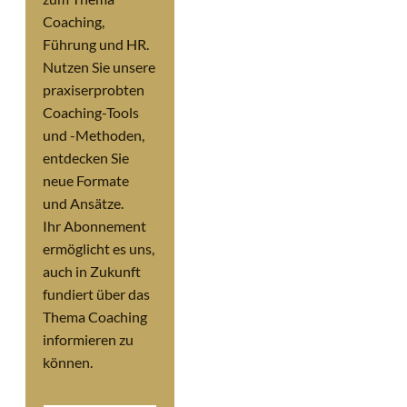
Coaching,
Führung und HR.
Nutzen Sie unsere
praxiserprobten
Coaching-Tools
und -Methoden,
entdecken Sie
neue Formate
und Ansätze.
Ihr Abonnement
ermöglicht es uns,
auch in Zukunft
fundiert über das
Thema Coaching
informieren zu
können.