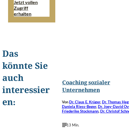
Jetzt vollen
Zugriff
erhalten
Das
könnte Sie
©
Peshkova/Shutterstoc
auch
Coaching sozialer
interessier
Unternehmen
en:
Von
Dr. Claus E. Krüger
,
Dr. Thomas He
Daniela Riess-Beger
,
Dr. Joey-David Ov
Friederike Stockmann
,
Dr. Christof Sch
13 Min.