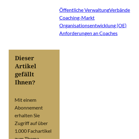
Öffentliche Verwaltung
Verbände
Coaching-Markt
Organisationsentwicklung (OE)
Anforderungen an Coaches
Dieser
Artikel
gefällt
Ihnen?
Mit einem
Abonnement
erhalten Sie
Zugriff auf über
1.000 Fachartikel
zum Thema