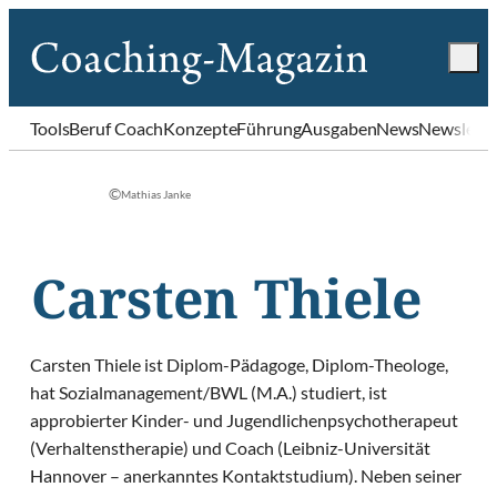
Tools
Beruf Coach
Konzepte
Führung
Ausgaben
News
Newslette
©
Mathias Janke
Carsten Thiele
Carsten Thiele ist Diplom-Pädagoge, Diplom-Theologe,
hat Sozialmanagement/BWL (M.A.) studiert, ist
approbierter Kinder- und Jugendlichenpsychotherapeut
(Verhaltenstherapie) und Coach (Leibniz-Universität
Hannover – anerkanntes Kontaktstudium). Neben seiner