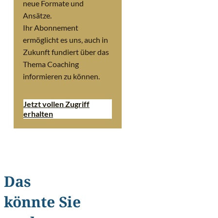
neue Formate und
Ansätze.
Ihr Abonnement
ermöglicht es uns, auch in
Zukunft fundiert über das
Thema Coaching
informieren zu können.
Jetzt vollen Zugriff
erhalten
Das
könnte Sie
©
Dragon Images/Shutterstoc