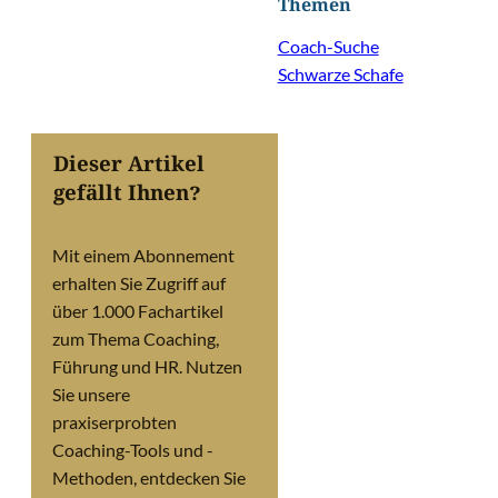
Themen
Coach-Suche
Schwarze Schafe
Dieser Artikel
gefällt Ihnen?
Mit einem Abonnement
erhalten Sie Zugriff auf
über 1.000 Fachartikel
zum Thema Coaching,
Führung und HR. Nutzen
Sie unsere
praxiserprobten
Coaching-Tools und -
Methoden, entdecken Sie