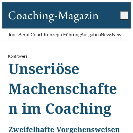
Tools
Beruf Coach
Konzepte
Führung
Ausgaben
News
Newslette
Kontrovers
Unseriöse
Machenschafte
n im Coaching
Zweifelhafte Vorgehensweisen