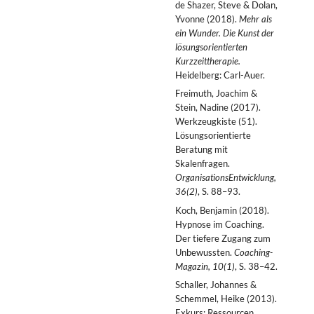
de Shazer, Steve & Dolan,
Yvonne (2018).
Mehr als
ein Wunder. Die Kunst der
lösungsorientierten
Kurzzeittherapie.
Heidelberg: Carl-Auer.
Freimuth, Joachim &
Stein, Nadine (2017).
Werkzeugkiste (51).
Lösungsorientierte
Beratung mit
Skalenfragen.
OrganisationsEntwicklung,
36(2)
, S. 88–93.
Koch, Benjamin (2018).
Hypnose im Coaching.
Der tiefere Zugang zum
Unbewussten.
Coaching-
Magazin, 10(1)
, S. 38–42.
Schaller, Johannes &
Schemmel, Heike (2013).
Exkurs: Ressourcen,