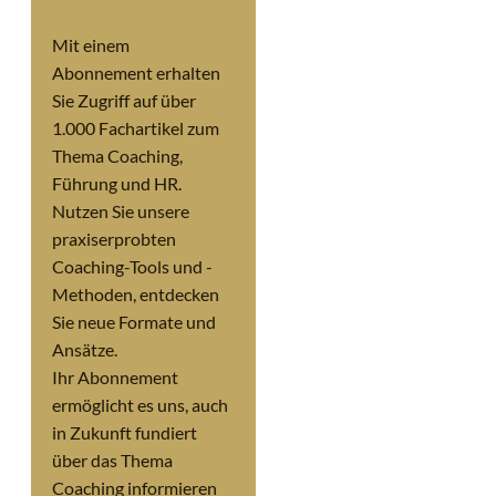
Mit einem
Abonnement erhalten
Sie Zugriff auf über
1.000 Fachartikel zum
Thema Coaching,
Führung und HR.
Nutzen Sie unsere
praxiserprobten
Coaching-Tools und -
Methoden, entdecken
Sie neue Formate und
Ansätze.
Ihr Abonnement
ermöglicht es uns, auch
in Zukunft fundiert
über das Thema
Coaching informieren