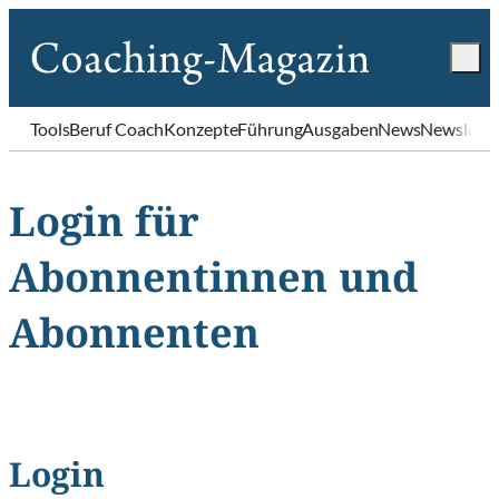
Tools
Beruf Coach
Konzepte
Führung
Ausgaben
News
Newslette
Login für
Abonnentinnen und
Abonnenten
Login