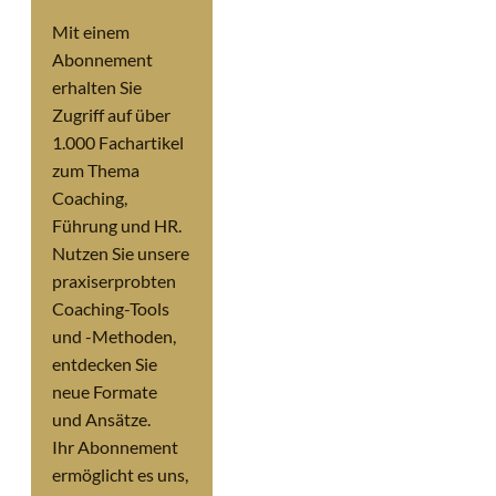
Mit einem
Abonnement
erhalten Sie
Zugriff auf über
1.000 Fachartikel
zum Thema
Coaching,
Führung und HR.
Nutzen Sie unsere
praxiserprobten
Coaching-Tools
und -Methoden,
entdecken Sie
neue Formate
und Ansätze.
Ihr Abonnement
ermöglicht es uns,