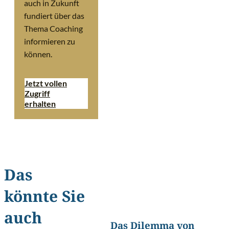
auch in Zukunft
fundiert über das
Thema Coaching
informieren zu
können.
Jetzt vollen
Zugriff
erhalten
Das
könnte Sie
©
XiXinXin/Shutterstoc
auch
Das Dilemma von