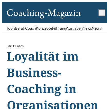
Tools
Beruf Coach
Konzepte
Führung
Ausgaben
News
Newslette
Beruf Coach
Loyalität im
Business-
Coaching in
Organisationen