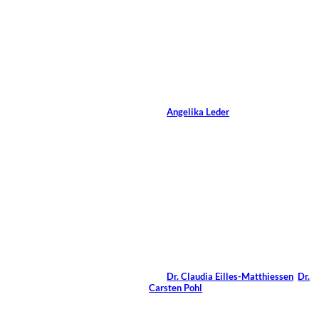
©
Yvonne Antl
Coaching-Fragen an
Angelika Leder
Von
Angelika Leder
4 Min.
Creativa
©
Images/Shutterstock.com
Perfektionismus im
Coaching
Von
Dr. Claudia Eilles-Matthiessen
,
Dr.
Carsten Pohl