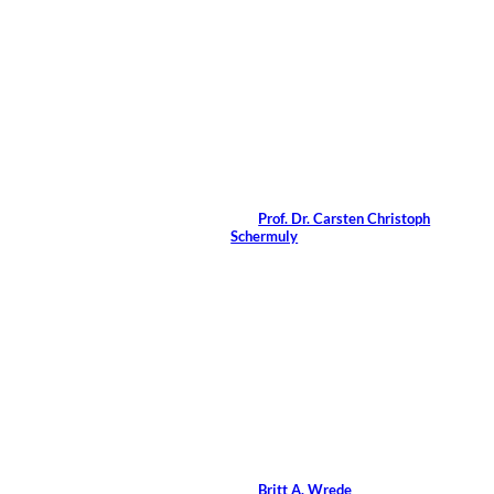
6 Min.
©
Rawpixel/Shutterstock.com
Negative Effekte von
Coaching für Coaches
Von
Prof. Dr. Carsten Christoph
Schermuly
12 Min.
Brian A
©
Jackson/Shutterstock.com
Ethische Grundsätze im
Coaching
Von
Britt A. Wrede