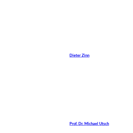
12 Min.
Darren
©
Whittingham/Shutterstock
Coaching mit inneren
Bildern
Von
Dieter Zinn
12 Min.
Suzanne
©
Tucker/Shutterstock.com
Spiritualität im
Coaching
Von
Prof. Dr. Michael Utsch