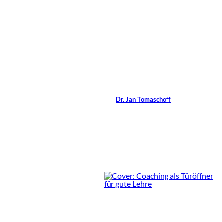
15 Min.
©
Jan Tomaschoff
Topmanager-Coaching
Von
Dr. Jan Tomaschoff
0 Min.
Rezensionen im
Magazin: