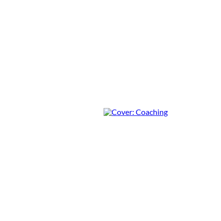
Handbuch Systemisches
Coaching
Rezension von Janka
Hegemeister
3 Min.
Coaching