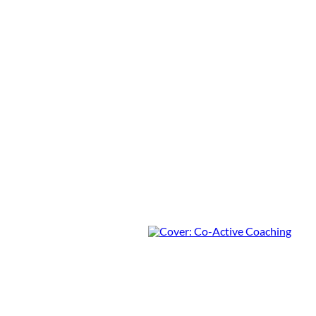
Coaching als Türöffner für
gute Lehre
Rezension von Dr. Majana
Beckmann
3 Min.