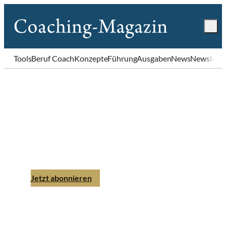
Tools
Beruf Coach
Konzepte
Führung
Ausgaben
News
Newslette
Coaching-Magazin
Ausgabe 1 | 2015
Jetzt abonnieren
Einzelheft bestellen
PDF-Download