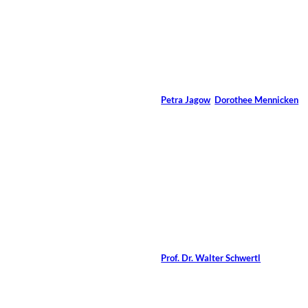
©
Zurijeta/Shutterstock.com
Company-Coaching
Von
Petra Jagow
,
Dorothee Mennicken
14 Min.
©
marcogarrincha/Shutterstock.com
Coaching von
Familienunternehmen
Von
Prof. Dr. Walter Schwertl
13 Min.