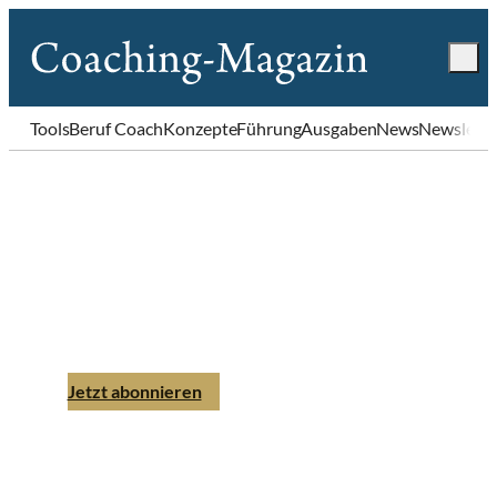
Tools
Beruf Coach
Konzepte
Führung
Ausgaben
News
Newslette
Coaching-Magazin
Ausgabe 3 | 2014
Jetzt abonnieren
Einzelheft bestellen
PDF-Download