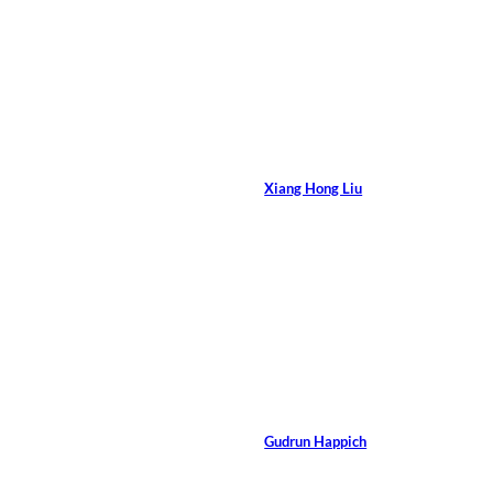
15 Min.
©
XiXinXing/Shutterstock.com
Chinesen coachen
Von
Xiang Hong Liu
16 Min.
Brian A
©
Jackson/Shutterstock.com
Coaching von
Topmanagern
Von
Gudrun Happich