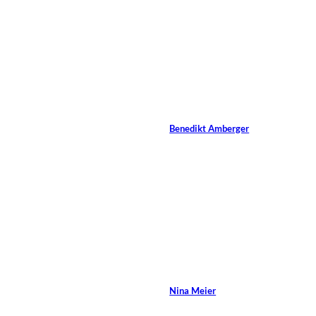
8 Min.
David
©
Crockett/Shutterstock.com
Erfolgsfaktoren im
Coaching
Von
Benedikt Amberger
10 Min.
Lenka
©
Kozuchova/Shutterstock.com
Der kriminelle Klient.
Teil 2
Von
Nina Meier