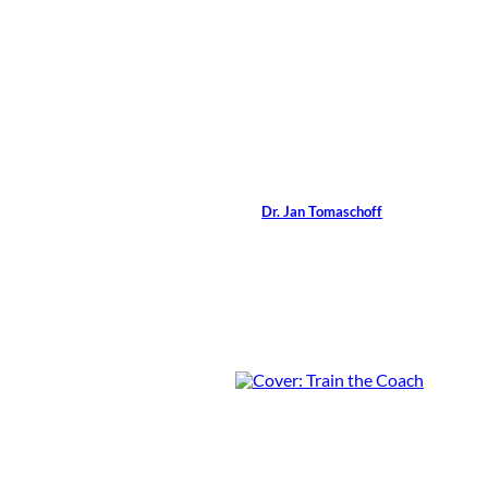
16 Min.
©
Jan Tomaschoff
Management of
Emotion
Von
Dr. Jan Tomaschoff
0 Min.
Rezensionen im
Magazin: