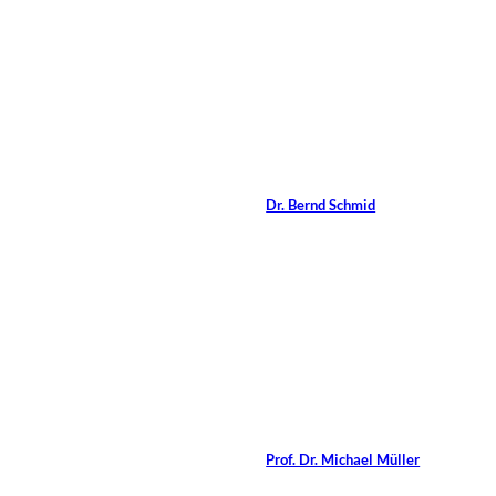
Artikel im
Magazin:
©
managerSeminare Verlag
Interview mit Dr.
Bernd Schmid
Von
Dr. Bernd Schmid
19 Min.
©
Lightspring/Shutterstock.com
Arbeiten mit
Geschichten
Von
Prof. Dr. Michael Müller