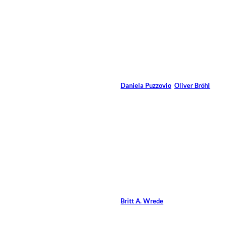
13 Min.
©
Ollyy/Shutterstock.com
CIQme
Von
Daniela Puzzovio
,
Oliver Bröhl
11 Min.
©
Mopic/Shutterstock.com
Machtmissbrauch im
Coaching
Von
Britt A. Wrede