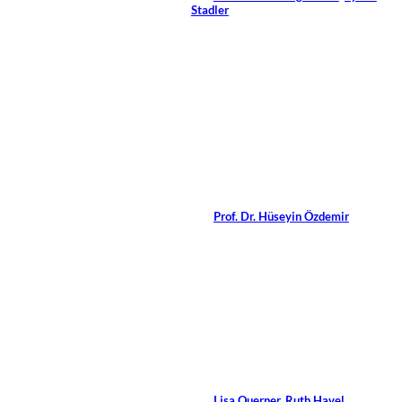
Stadler
15 Min.
©
UnternehmensBilder.de
Fragen an Dr. Hüseyin
Özdemir
Von
Prof. Dr. Hüseyin Özdemir
3 Min.
©
YanLev/Shutterstock.com
PR-Berater vs. Coach
Von
Lisa Querner
,
Ruth Havel