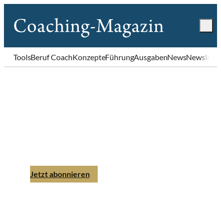
Tools
Beruf Coach
Konzepte
Führung
Ausgaben
News
Newslette
Coaching-Magazin
Ausgabe 2 | 2014
Jetzt abonnieren
Einzelheft bestellen
PDF-Download