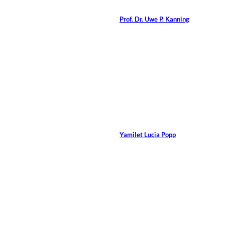
Von
Prof. Dr. Uwe P. Kanning
7 Min.
©
Lightspring/Shutterstock.com
Transferevaluation von
Coaching
Von
Yamilet Lucia Popp
11 Min.
©
ollyy/Shutterstock.com
Der kriminelle Klient.