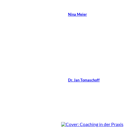
Teil 1
Von
Nina Meier
14 Min.
©
Jan Tomaschoff
Achtsamkeit mit
Conrad Coach
Von
Dr. Jan Tomaschoff
0 Min.
Rezensionen im
Magazin: