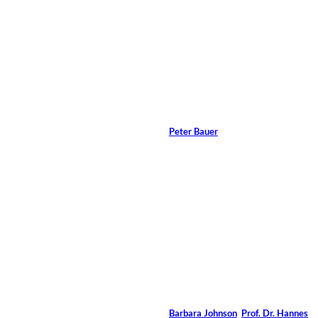
Artikel im
Magazin:
©
Franz Seidl
Interview mit Peter
Bauer
Von
Peter Bauer
19 Min.
Sergey
©
Nivens/Shutterstock.com
Kunst in
Veränderungsprozesse
n
Von
Barbara Johnson
,
Prof. Dr. Hannes