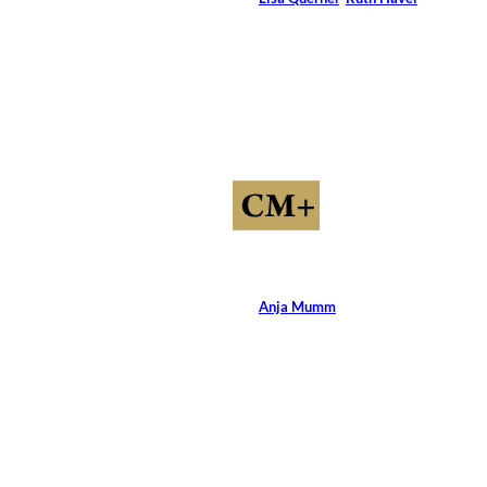
12 Min.
©
alphaspirit/Shutterstock.com
Raus aus dem
Dilemma
Von
Anja Mumm
13 Min.
©
ollyy/Shutterstock.com
Esoterik-Coaching