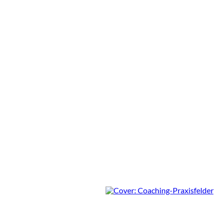
Coaching in der Praxis
Rezension von Björn Rohde-
Liebenau
3 Min.