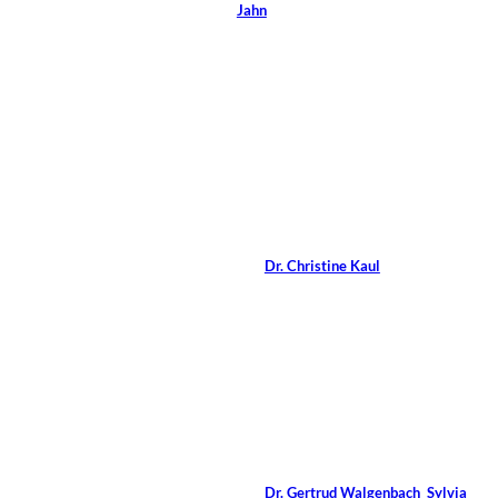
Jahn
13 Min.
Africa
©
Studio/Shutterstock.com
Coaching im
kirchlichen Kontext
Von
Dr. Christine Kaul
12 Min.
©
Andresr/Shutterstock.com
Frau sein und führen
Von
Dr. Gertrud Walgenbach
,
Sylvia