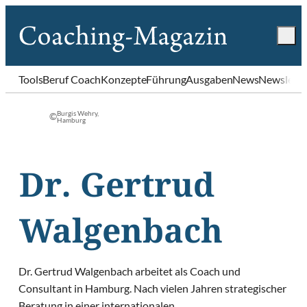
Tools
Beruf Coach
Konzepte
Führung
Ausgaben
News
Newslette
Burgis Wehry,
©
Hamburg
Dr. Gertrud
Walgenbach
Dr. Gertrud Walgenbach arbeitet als Coach und
Consultant in Hamburg. Nach vielen Jahren strategischer
Beratung in einer internationalen