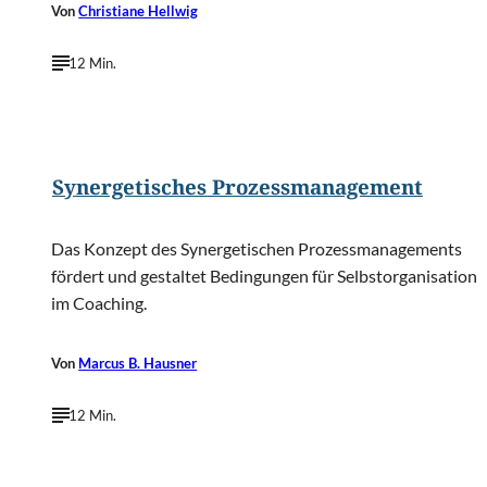
Von
Christiane Hellwig
12 Min.
©
13_Phunkod/Shutterstock.com
Synergetisches Prozessmanagement
Das Konzept des Synergetischen Prozessmanagements
fördert und gestaltet Bedingungen für Selbstorganisation
im Coaching.
Von
Marcus B. Hausner
12 Min.
©
Andrea Gasche