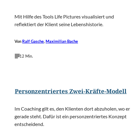
Mit Hilfe des Tools Life Pictures visualisiert und
reflektiert der Klient seine Lebenshistorie.
Von
Ralf Gasche
,
Maximilian Bache
12 Min.
©
Sirichai Puangsuwan/Shutterstock.com
Personzentriertes Zwei-Kräfte-Modell
Im Coaching gilt es, den Klienten dort abzuholen, wo er
gerade steht. Dafür ist ein personzentriertes Konzept
entscheidend.