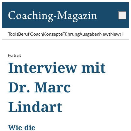
Tools
Beruf Coach
Konzepte
Führung
Ausgaben
News
Newslette
Portrait
Interview mit
Dr. Marc
Lindart
Wie die