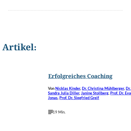
Artikel:
©
Gajus/Shutterstock.com
Erfolgreiches Coaching
Von
Nicklas Kinder
,
Dr. Christina Mühlberger
,
Dr.
Sandra Julia Diller
,
Janine Stollberg
,
Prof. Dr. Ev
Jonas
,
Prof. Dr. Siegfried Greif
19 Min.