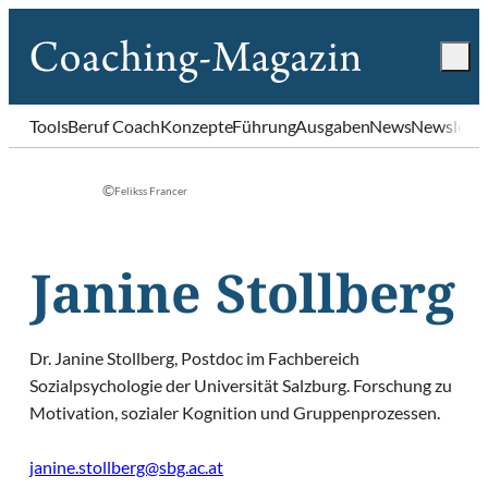
Tools
Beruf Coach
Konzepte
Führung
Ausgaben
News
Newslette
©
Felikss Francer
Janine Stollberg
Dr. Janine Stollberg, Postdoc im Fachbereich
Sozialpsychologie der Universität Salzburg. Forschung zu
Motivation, sozialer Kognition und Gruppenprozessen.
janine.stollberg@sbg.ac.at