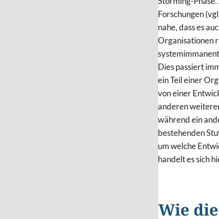
Storming-Phase. 
Forschungen (vgl
nahe, dass es au
Organisationen 
systemimmanent
Dies passiert im
ein Teil einer Or
von einer Entwic
anderen weiteren
während ein ande
bestehenden Stuf
um welche Entwi
handelt es sich h
Wie die