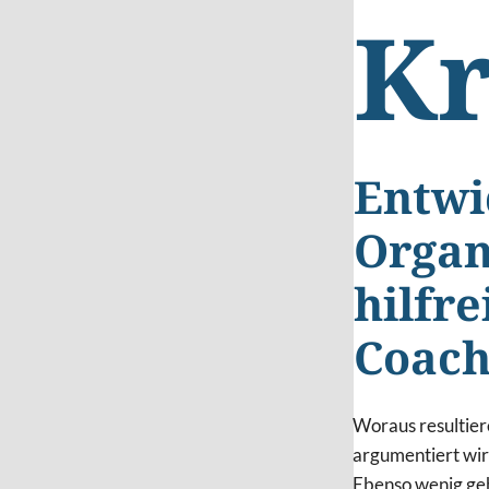
Kr
Entwi
Organ
hilfr
Coach
Woraus resultie
argumentiert wird
Ebenso wenig ge