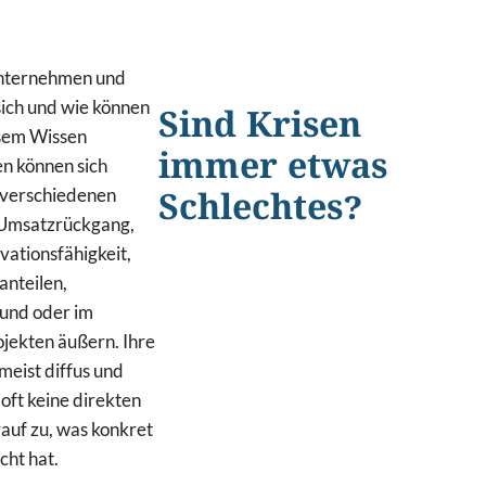
Unternehmen und
sich und wie können
Sind Krisen
sem Wissen
immer etwas
en können sich
n verschiedenen
Schlechtes?
Umsatzrückgang,
vationsfähigkeit,
nteilen,
und oder im
ojekten äußern. Ihre
meist diffus und
oft keine direkten
auf zu, was konkret
cht hat.