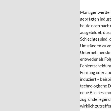
Manager werden 
geprägten Indust
heute noch nach
ausgebildet, das
Schlechtes sind, 
Umständen zu ver
Unternehmenskri
entweder als Fol
Fehlentscheidung
Führung oder abe
induziert – beisp
technologische D
neue Businessmod
zugrundeliegen
wirklich zutreffe