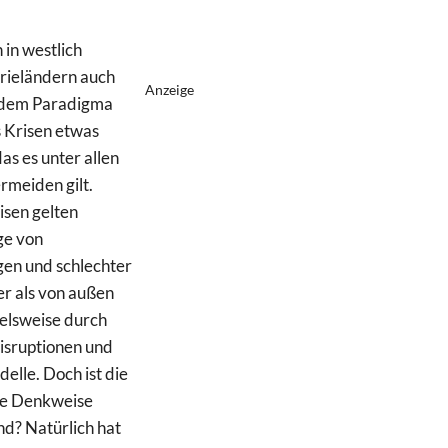
in westlich
rieländern auch
Anzeige
 dem Paradigma
s Krisen etwas
das es unter allen
meiden gilt.
sen gelten
ge von
en und schlechter
r als von außen
ielsweise durch
isruptionen und
elle. Doch ist die
de Denkweise
nd? Natürlich hat