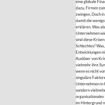
eine globale Fin
dazu, Firmen zu
zwingen. Doch in
damit die wenigs
erklären. Was als
Unternehmen wirk
sind diese Krisen
Schlechtes? Was,
Entwicklungen ni
Auslöser von Kri
vielmehr ihre Sy
wenn es nicht vo
singuläre Faktore
Unternehmen in K
sondern vielmeh
organisationale
im Hintergrund 