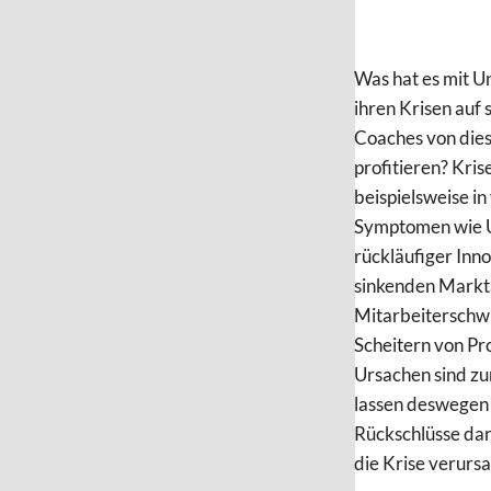
Was hat es mit 
ihren Krisen auf 
Coaches von die
profitieren? Kris
beispielsweise i
Symptomen wie 
rückläufiger Inno
sinkenden Markta
Mitarbeiterschw
Scheitern von Pr
Ursachen sind zu
lassen deswegen 
Rückschlüsse dar
die Krise verursa