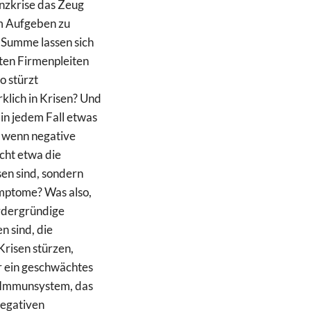
anzkrise das Zeug
m Aufgeben zu
 Summe lassen sich
ten Firmenpleiten
o stürzt
lich in Krisen? Und
 in jedem Fall etwas
 wenn negative
cht etwa die
sen sind, sondern
mptome? Was also,
rdergründige
n sind, die
risen stürzen,
r ein geschwächtes
s Immunsystem, das
negativen