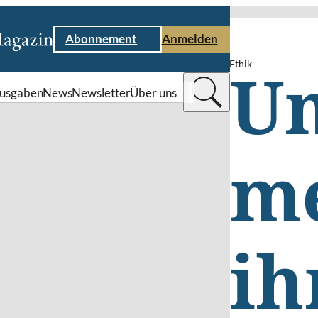
Abonnement
Anmelden
Ethik
U
usgaben
News
Newsletter
Über uns
m
ih