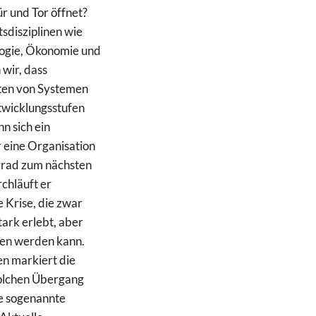
r und Tor öffnet?
sdisziplinen wie
logie, Ökonomie und
 wir, dass
ten von Systemen
twicklungsstufen
n sich ein
 eine Organisation
grad zum nächsten
rchläuft er
 Krise, die zwar
tark erlebt, aber
gen werden kann.
n markiert die
solchen Übergang
e sogenannte