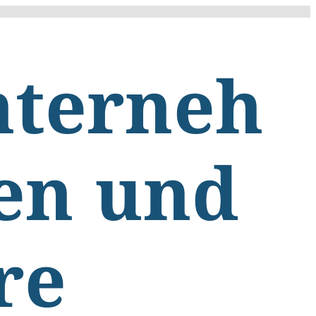
nterneh
en und
re