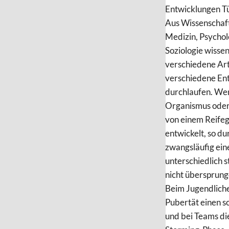
Entwicklungen Tü
Aus Wissenschaft
Medizin, Psycho
Soziologie wissen
verschiedene Ar
verschiedene En
durchlaufen. Wen
Organismus oder
von einem Reife
entwickelt, so du
zwangsläufig eine
unterschiedlich s
nicht übersprun
Beim Jugendliche
Pubertät einen 
und bei Teams di