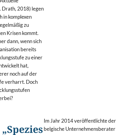
Aktuelle
. Drath, 2018) legen
ch in komplexen
regelmäßig zu
en Krisen kommt.
mer dann, wenn sich
ganisation bereits
klungsstufe zu einer
twickelt hat,
rer noch auf der
e verharrt. Doch
cklungsstufen
ierbei?
Im Jahr 2014 veröffentlichte der
 „Spezies
belgische Unternehmensberater