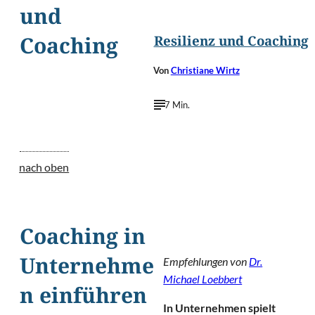
©
Iakov Kalinin/Shuttersto
und
Resilienz und Coaching
Coaching
Von
Christiane Wirtz
7 Min.
nach oben
Coaching in
Empfehlungen von
Dr.
Unternehme
Michael Loebbert
n einführen
In Unternehmen spielt