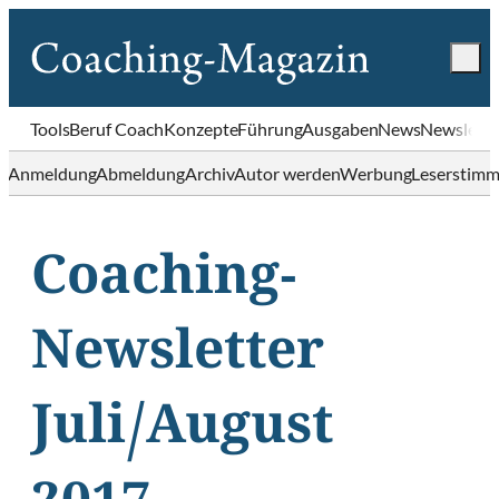
Tools
Beruf Coach
Konzepte
Führung
Ausgaben
News
Newslette
Anmeldung
Abmeldung
Archiv
Autor werden
Werbung
Leserstim
Coaching-
Newsletter
Juli/August