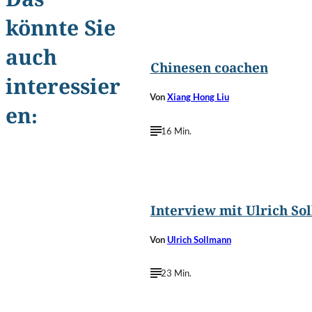
Das
könnte Sie
©
XiXinXing/Shutterstoc
auch
Chinesen coachen
interessier
Von
Xiang Hong Liu
en:
16 Min.
©
Sol
Interview mit Ulrich So
Von
Ulrich Sollmann
23 Min.