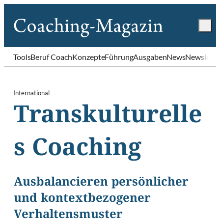
Tools
Beruf Coach
Konzepte
Führung
Ausgaben
News
Newslette
International
Transkulturelle
s Coaching
Ausbalancieren persönlicher
und kontextbezogener
Verhaltensmuster