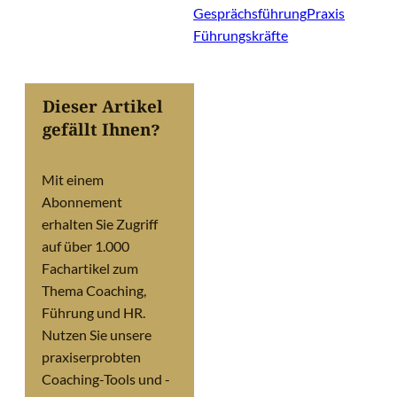
Gesprächsführung
Praxis
Führungskräfte
Dieser Artikel
gefällt Ihnen?
Mit einem
Abonnement
erhalten Sie Zugriff
auf über 1.000
Fachartikel zum
Thema Coaching,
Führung und HR.
Nutzen Sie unsere
praxiserprobten
Coaching-Tools und -