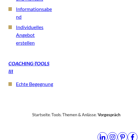
Informationsabe
nd
Individuelles
Angebot
erstellen
COACHING-TOOLS
III
Echte Begegnung
Startseite
Tools
Themen & Anlässe
Vorgespräch