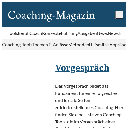
Tools
Beruf Coach
Konzepte
Führung
Ausgaben
News
Newslette
Coaching-Tools
Themen & Anlässe
Methoden
Hilfsmittel
Apps
Too
Vorgespräch
Das Vorgespräch bildet das
Fundament für ein erfolgreiches
und für alle Seiten
zufriedenstellendes Coaching. Hier
finden Sie eine Liste von Coaching-
Tools, die im Vorgespräch eines