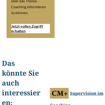
über das Thema
Coaching informieren
zu können.
Jetzt vollen Zugriff
erhalten
Das
könnte Sie
©
NDAB Creativity/Shutterstoc
auch
interessier
Supervision im
en: