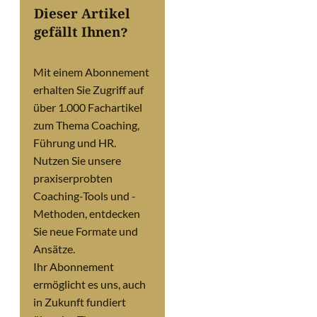
Dieser Artikel
gefällt Ihnen?
Mit einem Abonnement
erhalten Sie Zugriff auf
über 1.000 Fachartikel
zum Thema Coaching,
Führung und HR.
Nutzen Sie unsere
praxiserprobten
Coaching-Tools und -
Methoden, entdecken
Sie neue Formate und
Ansätze.
Ihr Abonnement
ermöglicht es uns, auch
in Zukunft fundiert