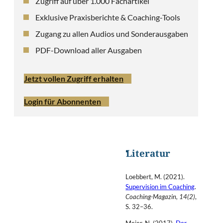
Zugriff auf über 1.000 Fachartikel
Exklusive Praxisberichte & Coaching-Tools
Zugang zu allen Audios und Sonderausgaben
PDF-Download aller Ausgaben
Jetzt vollen Zugriff erhalten
Login für Abonnenten
Literatur
Loebbert, M. (2021).
Supervision im Coaching
.
Coaching-Magazin, 14(2)
,
S. 32–36.
Meier, N. (2017).
Der