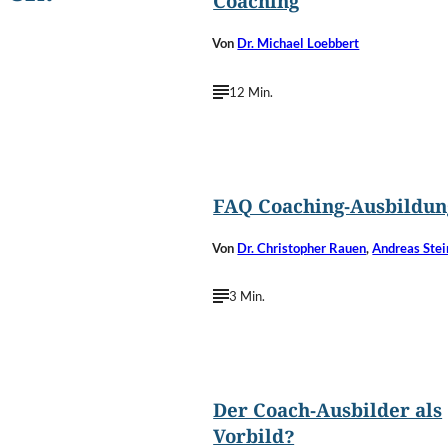
Coaching
Von
Dr. Michael Loebbert
12 Min.
©
Alexandra 
FAQ Coaching-Ausbildun
Von
Dr. Christopher Rauen
,
Andreas Stei
3 Min.
©
Gemini Create/Shutterstoc
Der Coach-Ausbilder als
Vorbild?