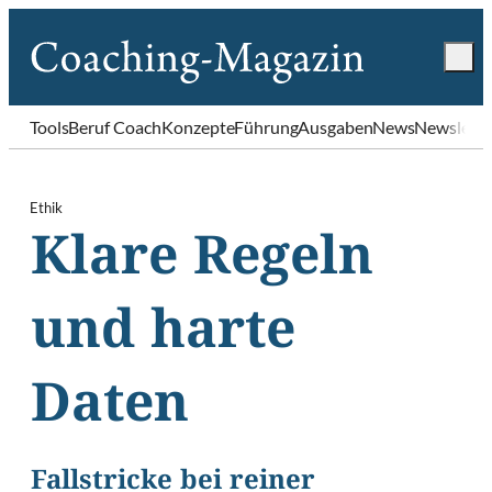
Tools
Beruf Coach
Konzepte
Führung
Ausgaben
News
Newslette
Ethik
Klare Regeln
und harte
Daten
Fallstricke bei reiner