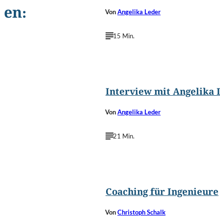
en:
Von
Angelika Leder
15 Min.
©
Yvonne
Interview mit Angelika 
Von
Angelika Leder
21 Min.
©
Nomad Soul/Shutterstoc
Coaching für Ingenieure
Von
Christoph Schalk