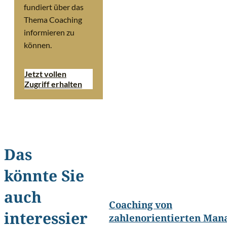
fundiert über das
Thema Coaching
informieren zu
können.
Jetzt vollen
Zugriff erhalten
Das
könnte Sie
©
lovelyday12/Shutterstoc
auch
Coaching von
interessier
zahlenorientierten Man