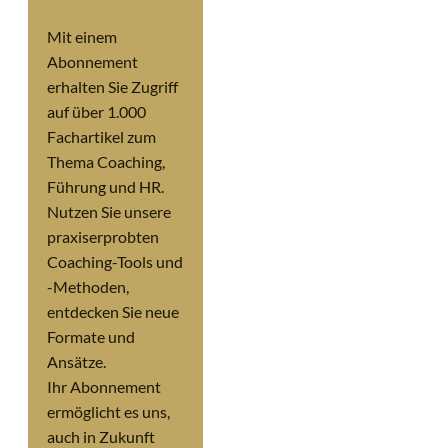
Mit einem
Abonnement
erhalten Sie Zugriff
auf über 1.000
Fachartikel zum
Thema Coaching,
Führung und HR.
Nutzen Sie unsere
praxiserprobten
Coaching-Tools und
-Methoden,
entdecken Sie neue
Formate und
Ansätze.
Ihr Abonnement
ermöglicht es uns,
auch in Zukunft