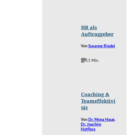
©
VGstockstudio/Shutterstock.com
HR als
Auftraggeber
Von
Susanne Riedel
11 Min.
Wright
©
Studio/Shutterstock.com
Coaching &
Teameffektivi
tät
Von
Dr. Mona Haug
,
Dr. Joachim
Hutfless