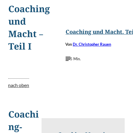
Coaching
©
Sergey Nivens/Shutterst
und
Coaching und Macht. Tei
Macht –
Von
Dr. Christopher Rauen
Teil I
5 Min.
nach oben
Coachi
ng-