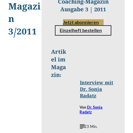
Coaching-Magazin
Magazi
Ausgabe 3 | 2011
n
Jetzt abonnieren
3/2011
Einzelheft bestellen
Artik
el im
Peter
©
Korp
Maga
zin:
Interview mit
Dr. Sonja
Radatz
Von
Dr. Sonja
Radatz
23 Min.