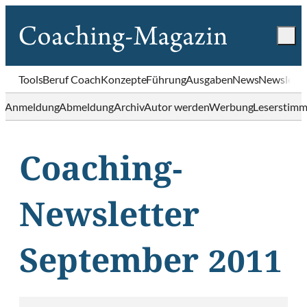
Tools
Beruf Coach
Konzepte
Führung
Ausgaben
News
Newslette
Anmeldung
Abmeldung
Archiv
Autor werden
Werbung
Leserstim
Coaching-
Newsletter
September 2011