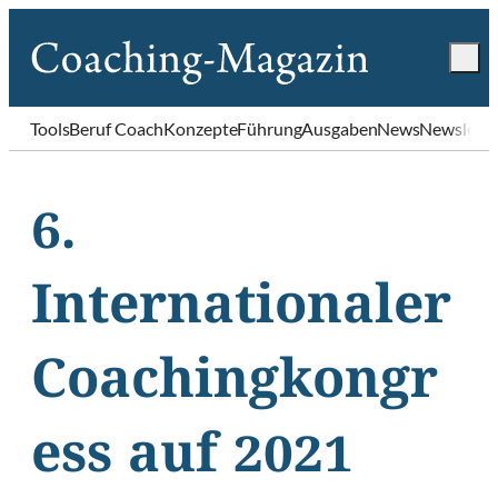
Tools
Beruf Coach
Konzepte
Führung
Ausgaben
News
Newslette
6.
Internationaler
Coachingkongr
ess auf 2021