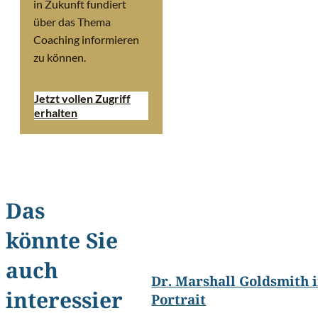
in Zukunft fundiert
über das Thema
Coaching informieren
zu können.
Jetzt vollen Zugriff
erhalten
Das
könnte Sie
©
Shaun M
auch
Dr. Marshall Goldsmith 
interessier
Portrait