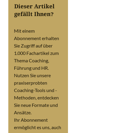
Dieser Artikel
gefällt Ihnen?
Mit einem
Abonnement erhalten
Sie Zugriff auf über
1.000 Fachartikel zum
Thema Coaching,
Führung und HR.
Nutzen Sie unsere
praxiserprobten
Coaching-Tools und -
Methoden, entdecken
Sie neue Formate und
Ansätze.
Ihr Abonnement
ermöglicht es uns, auch