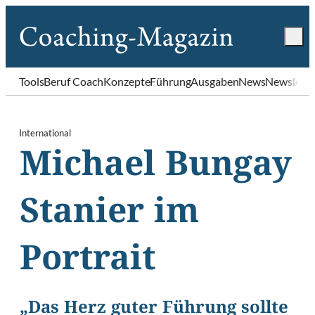
Tools
Beruf Coach
Konzepte
Führung
Ausgaben
News
Newslette
International
Michael Bungay
Stanier im
Portrait
„Das Herz guter Führung sollte