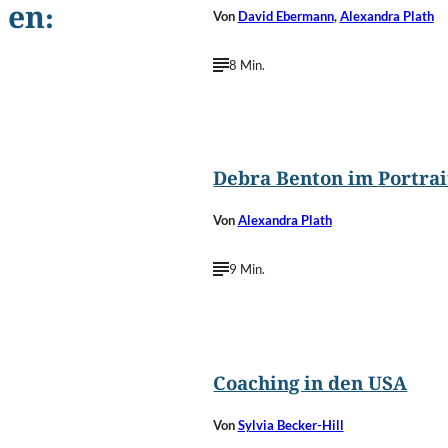
en:
Von
David Ebermann
,
Alexandra Plath
8 Min.
©
Mary Har
Debra Benton im Portrai
Von
Alexandra Plath
9 Min.
©
Graeme Dawes/Shutterstoc
Coaching in den USA
Von
Sylvia Becker-Hill