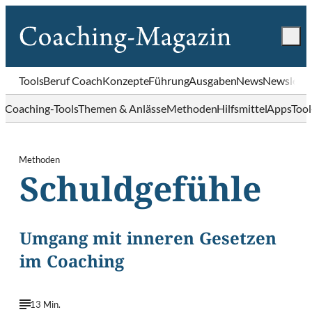
Tools
Beruf Coach
Konzepte
Führung
Ausgaben
News
Newslette
Coaching-Tools
Themen & Anlässe
Methoden
Hilfsmittel
Apps
Too
Methoden
Schuldgefühle
Umgang mit inneren Gesetzen
im Coaching
13 Min.