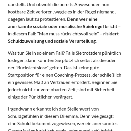
darstellt. Und obwohl die bereits Anwesenden nun
kostbare Zeit verloren, wagte es in der Regel niemand,
dagegen laut zu protestieren.
Denn wer eine
anerkannte soziale oder moralische Spielregel bricht
–
in diesem Fall: "Man muss rücksichtsvoll sein" –
riskiert
Schuldzuweisung und soziale Verurteilung
.
Was tun Sie in so einem Fall? Falls Sie trotzdem pünktlich
loslegen, dann könnten Sie plötzlich selbst als die oder
der "Rücksichtslose" gelten. Das ist keine gute
Startposition für einen Coaching-Prozess, der schließlich
ein gewisses Maß an Vertrauen erfordert. Beginnen Sie
jedoch nicht zur vereinbarten Zeit, sind mit Sicherheit
einige der Pünktlichen verärgert.
Irgendwann erkannte ich den Stellenwert von
Schuldgefühlen in diesem Dilemma. Denn wie gesagt:
eine Schuld bekommt zugewiesen, wer ein anerkanntes
Gesetz (sei es juristisch, sozial oder moralisch) bricht.