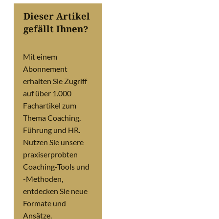
Dieser Artikel
gefällt Ihnen?
Mit einem
Abonnement
erhalten Sie Zugriff
auf über 1.000
Fachartikel zum
Thema Coaching,
Führung und HR.
Nutzen Sie unsere
praxiserprobten
Coaching-Tools und
-Methoden,
entdecken Sie neue
Formate und
Ansätze.