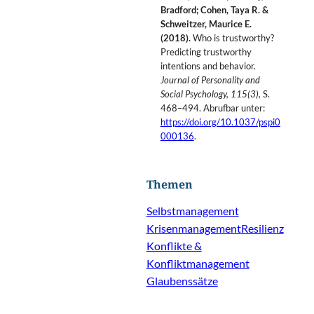
Bradford; Cohen, Taya R. &
Schweitzer, Maurice E.
(2018).
Who is trustworthy?
Predicting trustworthy
intentions and behavior.
Journal of Personality and
Social Psychology, 115(3),
S.
468–494. Abrufbar unter:
https://doi.org/10.1037/pspi0
000136
.
Themen
Selbstmanagement
Krisenmanagement
Resilienz
Konflikte &
Konfliktmanagement
Glaubenssätze