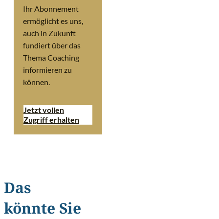
Ihr Abonnement
ermöglicht es uns,
auch in Zukunft
fundiert über das
Thema Coaching
informieren zu
können.
Jetzt vollen
Zugriff erhalten
Das
könnte Sie
©
Ollyy/Shutterstoc