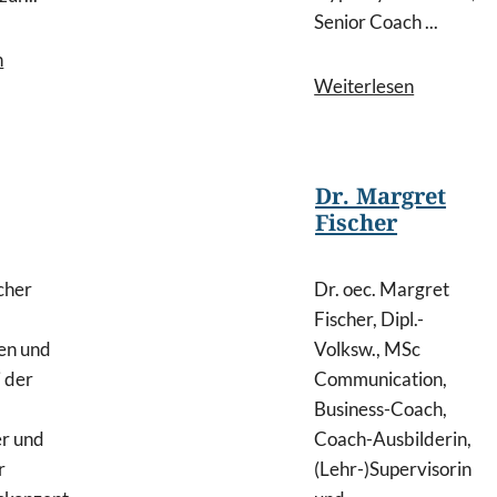
Senior Coach ...
n
Weiterlesen
Dr. Margret
Fischer
cher
Dr. oec. Margret
Fischer, Dipl.-
en und
Volksw., MSc
i der
Communication,
Business-Coach,
er und
Coach-Ausbilderin,
r
(Lehr-)Supervisorin