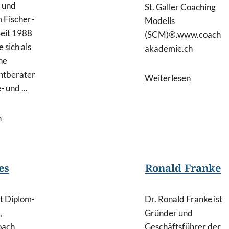
 und
St. Galler Coaching
m Fischer-
Modells
Seit 1988
(SCM)®.www.coach
e sich als
akademie.ch
he
tberater
Weiterlesen
- und ...
n
es
Ronald Franke
ist Diplom-
Dr. Ronald Franke ist
,
Gründer und
oach,
Geschäftsführer der