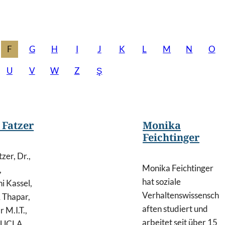
F
G
H
I
J
K
L
M
N
O
U
V
W
Z
Ş
 Fatzer
Monika
Feichtinger
zer, Dr.,
Monika Feichtinger
,
hat soziale
i Kassel,
Verhaltenswissensch
 Thapar,
aften studiert und
r M.I.T.,
arbeitet seit über 15
, UCLA,