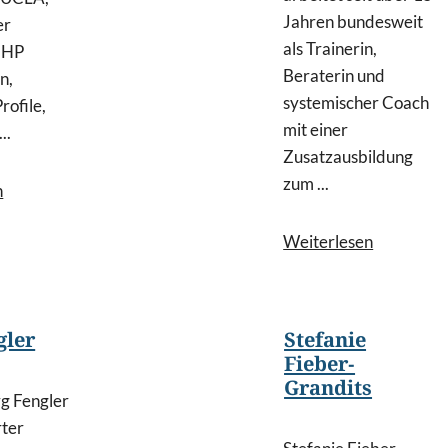
Jahren bundesweit
er
als Trainerin,
EHP
Beraterin und
n,
systemischer Coach
rofile,
mit einer
..
Zusatzausbildung
zum ...
n
Weiterlesen
gler
Stefanie
Fieber-
Grandits
rg Fengler
rter