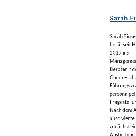
Sarah F
Sarah Finke
berät seit 
2017 als
Manageme
Beraterin d
Commerzb
Führungskrä
personalpol
Fragestellu
Nach dem A
absolvierte 
zunächst ei
Ausbildung z