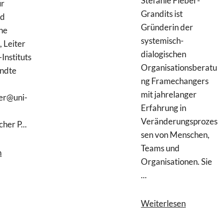
Stefanie Fieber-
ür
Grandits ist
nd
Gründerin der
he
systemisch-
, Leiter
dialogischen
Instituts
Organisationsberatu
ndte
ng Framechangers
e
mit jahrelanger
ler@uni-
Erfahrung in
Veränderungsprozes
her P...
sen von Menschen,
Teams und
n
Organisationen. Sie
...
Weiterlesen