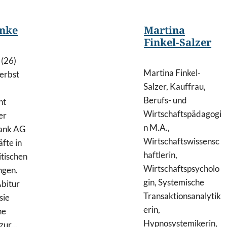
inke
Martina
Finkel-Salzer
 (26)
Martina Finkel-
Herbst
Salzer, Kauffrau,
Berufs- und
nt
Wirtschaftspädagogi
er
n M.A.,
ank AG
Wirtschaftswissensc
fte in
haftlerin,
itischen
Wirtschaftspsycholo
ngen.
gin, Systemische
bitur
Transaktionsanalytik
sie
erin,
ne
Hypnosystemikerin,
ur...