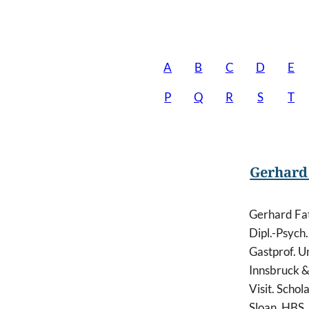
A
B
C
D
E
P
Q
R
S
T
Gerhard
Gerhard Fat
Dipl.-Psych.
Gastprof. Un
Innsbruck &
Visit. Schola
Sloan, HBS