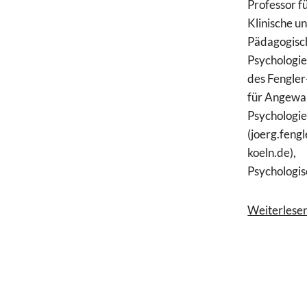
Professor f
Klinische u
Pädagogisc
Psychologie
des Fengler-
für Angewa
Psychologi
(joerg.feng
koeln.de),
Psychologisc
Weiterlese