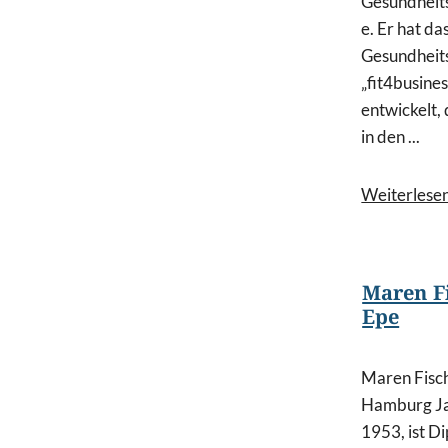
Gesundheit
e. Er hat da
Gesundheit
„fit4busines
entwickelt,
in den ...
Weiterlese
Maren F
Epe
Maren Fisc
Hamburg J
1953, ist D