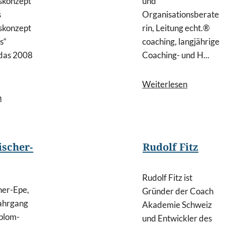
skonzept
und
s
Organisationsberate
skonzept
rin, Leitung echt.®
s“
coaching, langjährige
 das 2008
Coaching- und H...
Weiterlesen
n
ischer-
Rudolf Fitz
Rudolf Fitz ist
her-Epe,
Gründer der Coach
ahrgang
Akademie Schweiz
iplom-
und Entwickler des