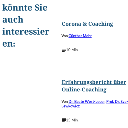
könnte Sie
©
insta_photos/Shutterstoc
auch
Corona & Coaching
interessier
Von
Günther Mohr
en:
10 Min.
©
Eugenio Marongiu/Shutterstoc
Erfahrungsbericht über
Online-Coaching
Von
Dr. Beate West-Leuer
,
Prof. Dr. Eva
Lewkowicz
15 Min.