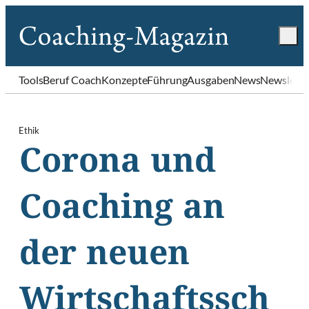
Tools
Beruf Coach
Konzepte
Führung
Ausgaben
News
Newslette
Ethik
Corona und
Coaching an
der neuen
Wirtschaftssch