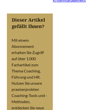
Krisenmanagement
Dieser Artikel
gefällt Ihnen?
Mit einem
Abonnement
erhalten Sie Zugriff
auf über 1.000
Fachartikel zum
Thema Coaching,
Führung und HR.
Nutzen Sie unsere
praxiserprobten
Coaching-Tools und -
Methoden,
entdecken Sie neue