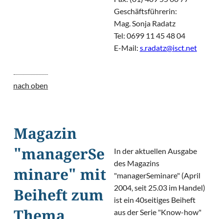
Geschäftsführerin:
Mag. Sonja Radatz
Tel: 0699 11 45 48 04
E-Mail:
s.radatz@isct.net
nach oben
Magazin
In der aktuellen Ausgabe
"managerSe
des Magazins
minare" mit
"managerSeminare" (April
2004, seit 25.03 im Handel)
Beiheft zum
ist ein 40seitiges Beiheft
aus der Serie "Know-how"
Thema