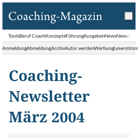
Tools
Beruf Coach
Konzepte
Führung
Ausgaben
News
Newslette
Anmeldung
Abmeldung
Archiv
Autor werden
Werbung
Leserstim
Coaching-
Newsletter
März 2004