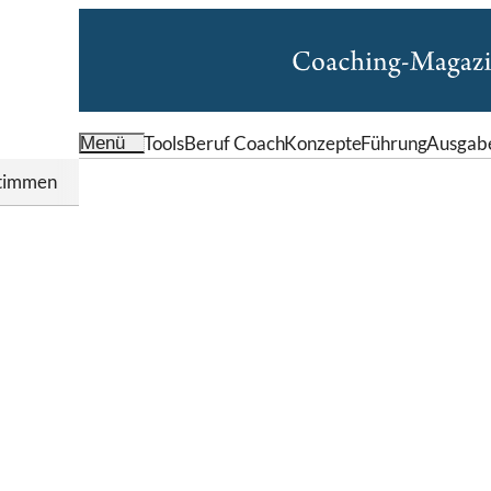
Tools
Beruf Coach
Konzepte
Führung
Ausgab
Menü
timmen