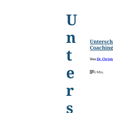
U
n
Untersch
Coaching
t
Von
Dr. Chris
e
5 Min.
r
s