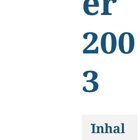
er
200
3
Inhal