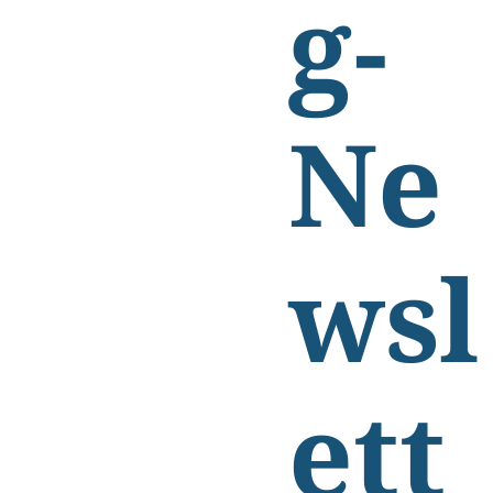
g-
Ne
wsl
ett