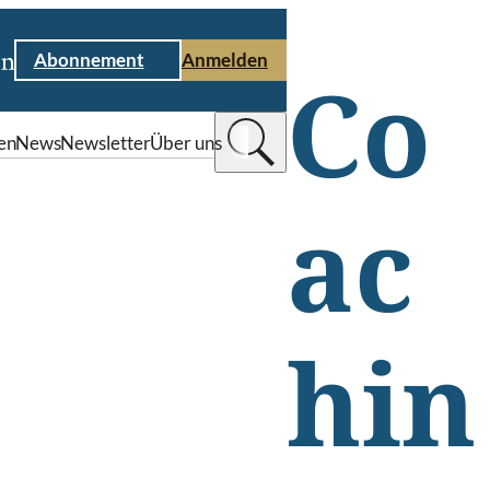
Abonnement
Anmelden
Co
en
News
Newsletter
Über uns
ac
hin