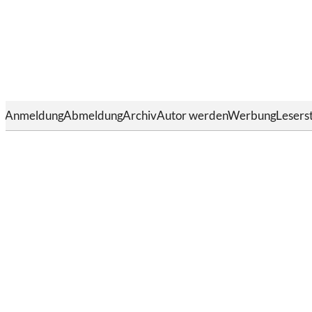
Anmeldung
Abmeldung
Archiv
Autor werden
Werbung
Lesers