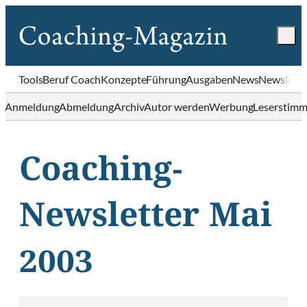
Tools
Beruf Coach
Konzepte
Führung
Ausgaben
News
Newslette
Anmeldung
Abmeldung
Archiv
Autor werden
Werbung
Leserstim
Coaching-
Newsletter Mai
2003