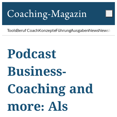
Tools
Beruf Coach
Konzepte
Führung
Ausgaben
News
Newslette
Podcast
Business-
Coaching and
more: Als