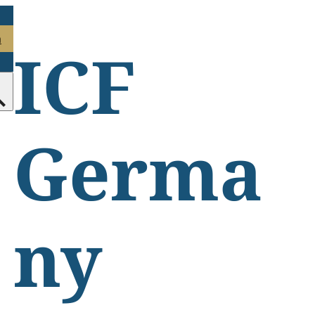
n
ICF
Germa
ny