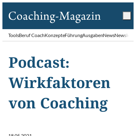
Tools
Beruf Coach
Konzepte
Führung
Ausgaben
News
Newslette
Podcast:
Wirkfaktoren
von Coaching
18.05.2021