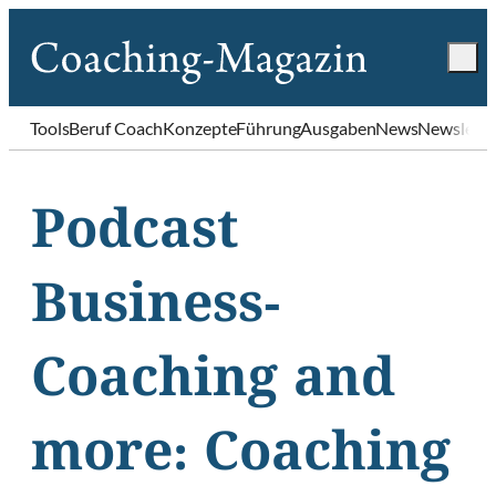
Tools
Beruf Coach
Konzepte
Führung
Ausgaben
News
Newslette
Podcast
Business-
Coaching and
more: Coaching