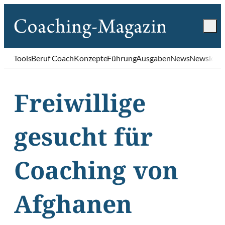
Tools
Beruf Coach
Konzepte
Führung
Ausgaben
News
Newslette
Freiwillige
gesucht für
Coaching von
Afghanen