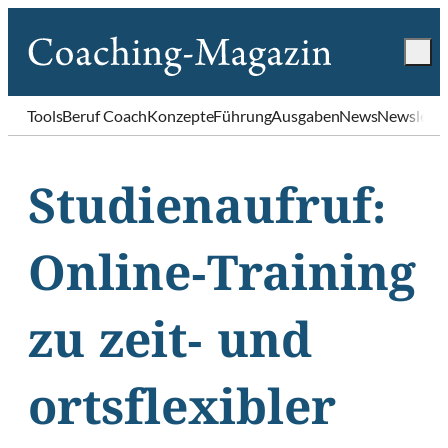
Tools
Beruf Coach
Konzepte
Führung
Ausgaben
News
Newslette
Studienaufruf:
Online-Training
zu zeit- und
ortsflexibler