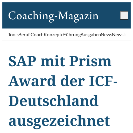
Tools
Beruf Coach
Konzepte
Führung
Ausgaben
News
Newslette
SAP mit Prism
Award der ICF-
Deutschland
ausgezeichnet