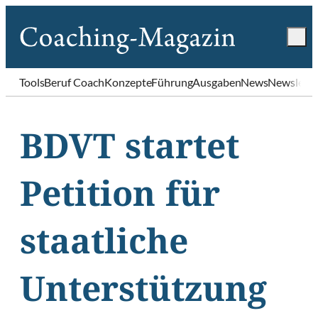
Tools
Beruf Coach
Konzepte
Führung
Ausgaben
News
Newslette
BDVT startet
Petition für
staatliche
Unterstützung