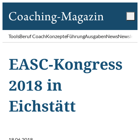
Tools
Beruf Coach
Konzepte
Führung
Ausgaben
News
Newslette
EASC-Kongress
2018 in
Eichstätt
18.06.2018