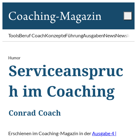
Tools
Beruf Coach
Konzepte
Führung
Ausgaben
News
Newslette
Humor
Serviceanspruc
h im Coaching
Conrad Coach
Erschienen im Coaching-Magazin in der
Ausgabe 4 |