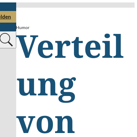
lden
Humor
Verteil
ung
von