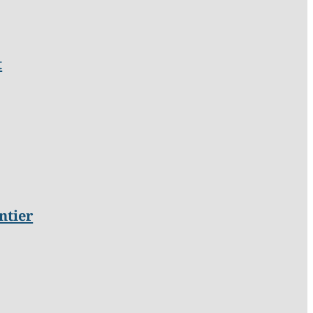
t
ntier