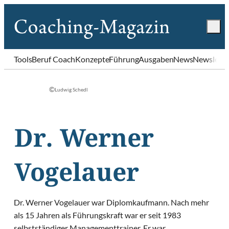
Tools
Beruf Coach
Konzepte
Führung
Ausgaben
News
Newslette
©
Ludwig Schedl
Dr. Werner
Vogelauer
Dr. Werner Vogelauer war Diplomkaufmann. Nach mehr
als 15 Jahren als Führungskraft war er seit 1983
selbstständiger Managementtrainer. Er war