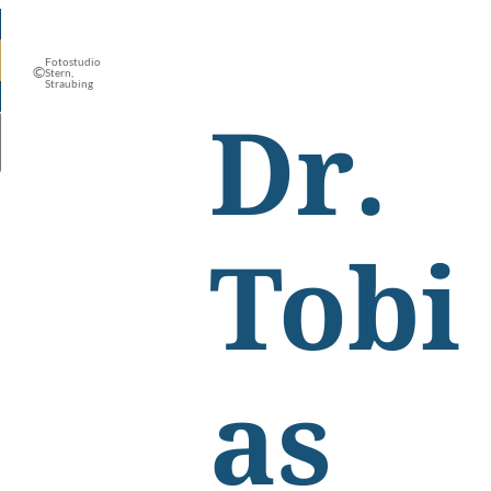
Fotostudio
©
Stern,
Straubing
Dr.
Tobi
as