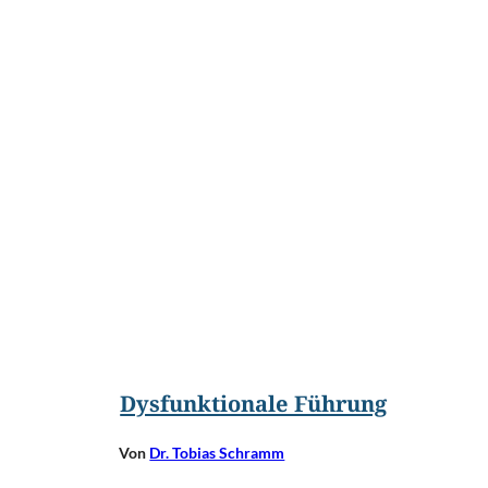
©
Takkun/Shutterstock.com
Dysfunktionale Führung
Von
Dr. Tobias Schramm