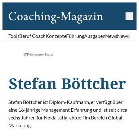
Tools
Beruf Coach
Konzepte
Führung
Ausgaben
News
Newslette
©
Friedemann Bieber
Stefan Böttcher
Stefan Böttcher ist Diplom-Kaufmann, er verfügt über
eine 16-jährige Management Erfahrung und ist seit circa
sechs Jahren für Nokia tätig, aktuell im Bereich Global
Marketing.