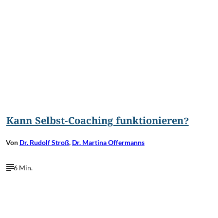
©
Niels Hariot/Shutterstock.com
Kann Selbst-Coaching funktionieren?
Von
Dr. Rudolf Stroß
,
Dr. Martina Offermanns
6 Min.