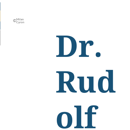
Milan
©
Cyron
Dr.
Rud
olf