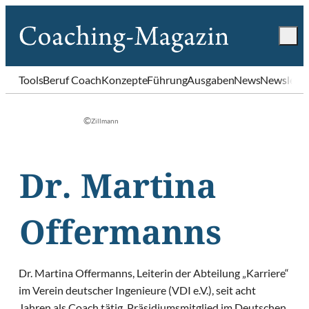
Tools
Beruf Coach
Konzepte
Führung
Ausgaben
News
Newslette
©
Zillmann
Dr. Martina
Offermanns
Dr. Martina Offermanns, Leiterin der Abteilung „Karriere“
im Verein deutscher Ingenieure (VDI e.V.), seit acht
Jahren als Coach tätig. Präsidiumsmitglied im Deutschen