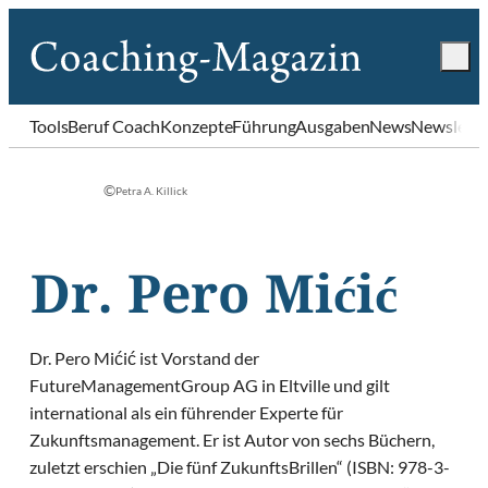
Tools
Beruf Coach
Konzepte
Führung
Ausgaben
News
Newslette
©
Petra A. Killick
Dr. Pero Mićić
Dr. Pero Mićić ist Vorstand der
FutureManagementGroup AG in Eltville und gilt
international als ein führender Experte für
Zukunftsmanagement. Er ist Autor von sechs Büchern,
zuletzt erschien „Die fünf ZukunftsBrillen“ (ISBN: 978-3-