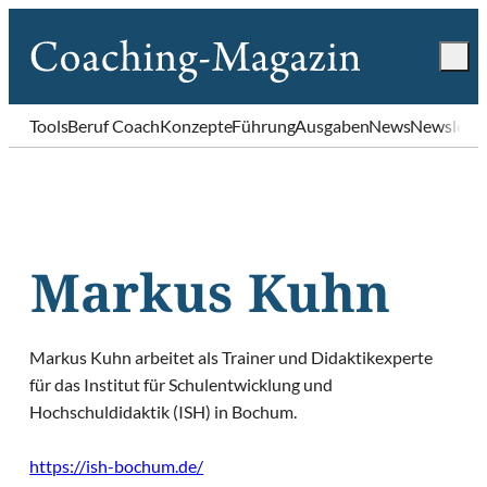
Tools
Beruf Coach
Konzepte
Führung
Ausgaben
News
Newslette
Markus Kuhn
Markus Kuhn arbeitet als Trainer und Didaktikexperte
für das Institut für Schulentwicklung und
Hochschuldidaktik (ISH) in Bochum.
https://ish-bochum.de/