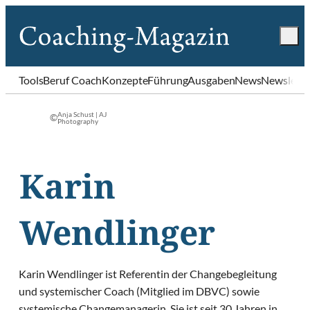
Tools
Beruf Coach
Konzepte
Führung
Ausgaben
News
Newslette
Anja Schust | AJ
©
Photography
Karin
Wendlinger
Karin Wendlinger ist Referentin der Changebegleitung
und systemischer Coach (Mitglied im DBVC) sowie
systemische Changemanagerin. Sie ist seit 30 Jahren in