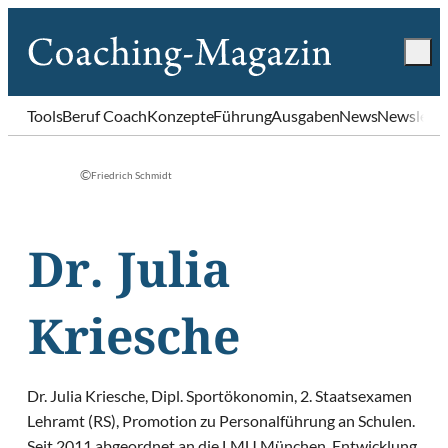
Tools
Beruf Coach
Konzepte
Führung
Ausgaben
News
Newslette
©
Friedrich Schmidt
Dr. Julia
Kriesche
Dr. Julia Kriesche, Dipl. Sportökonomin, 2. Staatsexamen
Lehramt (RS), Promotion zu Personalführung an Schulen.
Seit 2011 abgeordnet an die LMU München, Entwicklung